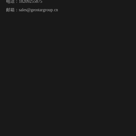
电话：18209255875
邮箱：
sales@geostargroup.cn