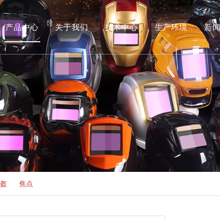
产品中心
关于我们
技术中心
生产环境
新
荣誉
盔
»
焦点
»
FO-3