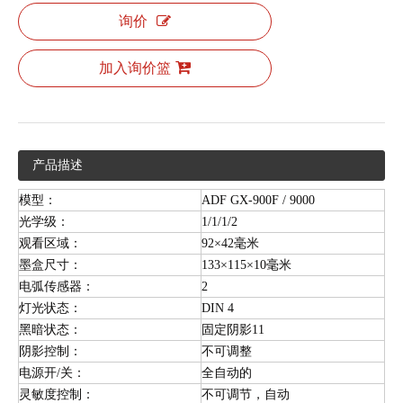
询价
加入询价篮
产品描述
模型：
ADF GX-900F / 9000
光学级：
1/1/1/2
观看区域：
92×42毫米
墨盒尺寸：
133×115×10毫米
电弧传感器：
2
灯光状态：
DIN 4
黑暗状态：
固定阴影11
阴影控制：
不可调整
电源开/关：
全自动的
灵敏度控制：
不可调节，自动