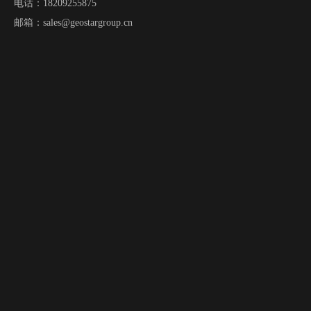
电话：18209255875
邮箱：
sales@geostargroup.cn