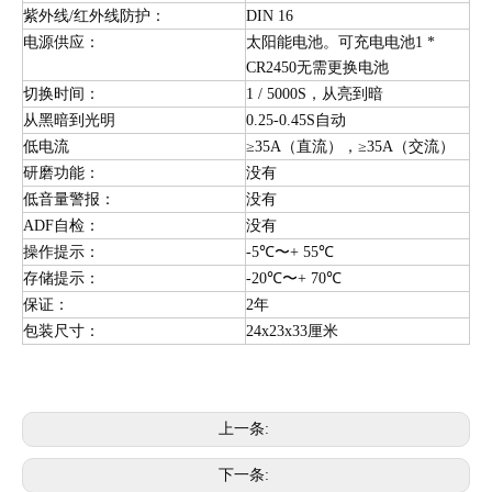
紫外线/红外线防护：
DIN 16
电源供应：
太阳能电池。可充电电池1 *
CR2450无需更换电池
切换时间：
1 / 5000S，从亮到暗
从黑暗到光明
0.25-0.45S自动
低电流
≥35A（直流），≥35A（交流）
研磨功能：
没有
低音量警报：
没有
ADF自检：
没有
操作提示：
-5℃〜+ 55℃
存储提示：
-20℃〜+ 70℃
保证：
2年
包装尺寸：
24x23x33厘米
上一条:
下一条: