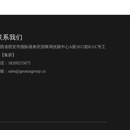
联系我们
西省西安市国际港务区招商局丝路中心A座2615室K11C号工
【集群】
话：18209255875
箱：
sales@geostargroup.cn